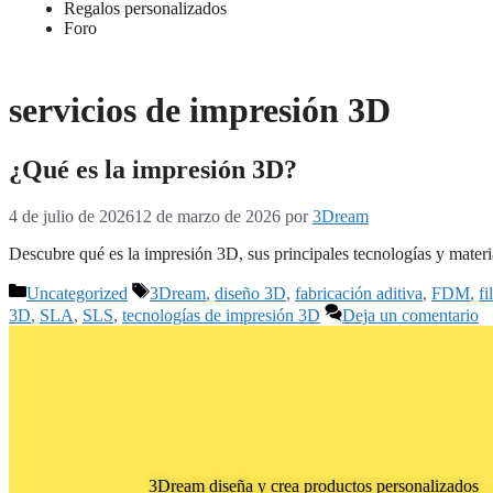
Regalos personalizados
Foro
servicios de impresión 3D
¿Qué es la impresión 3D?
4 de julio de 2026
12 de marzo de 2026
por
3Dream
Descubre qué es la impresión 3D, sus principales tecnologías y materi
Uncategorized
3Dream
,
diseño 3D
,
fabricación aditiva
,
FDM
,
f
3D
,
SLA
,
SLS
,
tecnologías de impresión 3D
Deja un comentario
3Dream diseña y crea productos personalizados