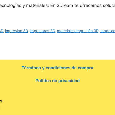
tecnologías y materiales. En 3Dream te ofrecemos soluci
3D
,
impresión 3D
,
impresoras 3D
,
materiales impresión 3D
,
modela
Términos y condiciones de compra
Política de privacidad
as