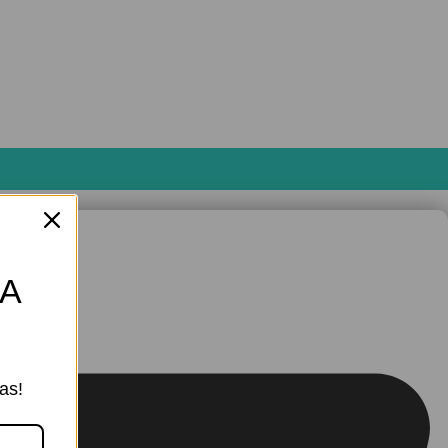
MA
as!