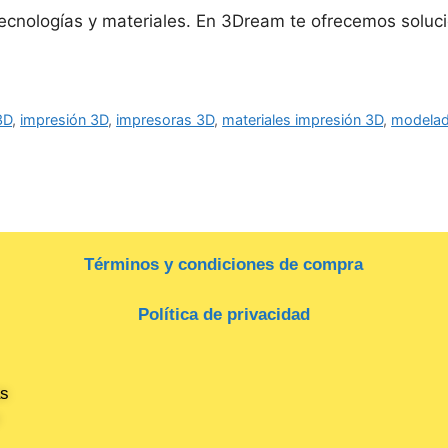
tecnologías y materiales. En 3Dream te ofrecemos soluci
3D
,
impresión 3D
,
impresoras 3D
,
materiales impresión 3D
,
modela
Términos y condiciones de compra
Política de privacidad
as