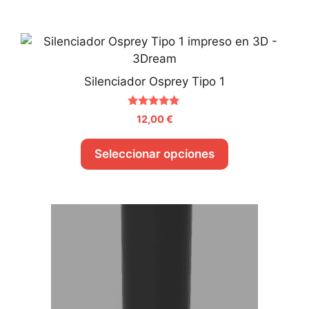
Silenciador Osprey Tipo 1
5.00
12,00
€
de 5
Seleccionar opciones