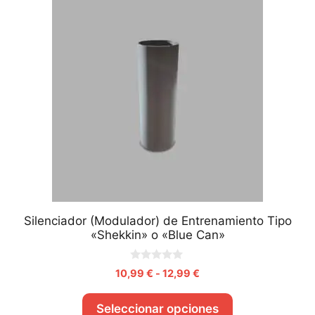
Silenciador (Modulador) de Entrenamiento Tipo
«Shekkin» o «Blue Can»
0
10,99
€
-
12,99
€
d
e
5
Seleccionar opciones