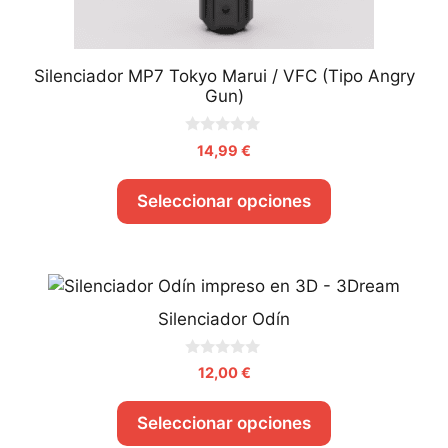
Silenciador MP7 Tokyo Marui / VFC (Tipo Angry
Gun)
0
14,99
€
d
e
5
Seleccionar opciones
Silenciador Odín
0
12,00
€
d
e
5
Seleccionar opciones