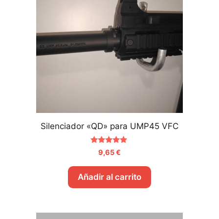
Silenciador «QD» para UMP45 VFC
5.00
9,65
€
de 5
Añadir al carrito