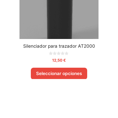
Silenciador para trazador AT2000
0
12,50
€
d
e
5
Seleccionar opciones