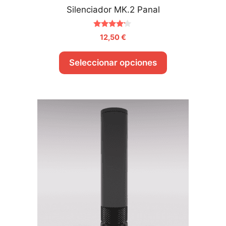
Silenciador MK.2 Panal
4.00
12,50
€
de 5
Seleccionar opciones