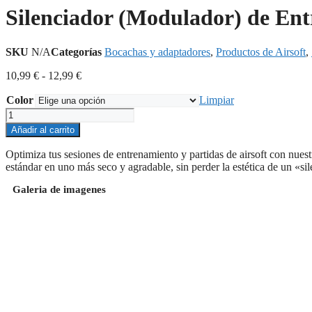
Silenciador (Modulador) de En
SKU
N/A
Categorías
Bocachas y adaptadores
,
Productos de Airsoft
,
Rango
10,99
€
-
12,99
€
de
Color
precios:
Limpiar
desde
Silenciador
10,99 €
(Modulador)
Añadir al carrito
hasta
de
12,99 €
Entrenamiento
Optimiza tus sesiones de entrenamiento y partidas de airsoft con nues
Tipo
estándar en uno más seco y agradable, sin perder la estética de un «si
"Shekkin"
o
Galeria de imagenes
"Blue
Can"
cantidad