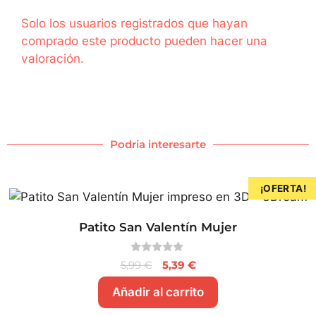
Solo los usuarios registrados que hayan
comprado este producto pueden hacer una
valoración.
Podria interesarte
¡OFERTA!
Patito San Valentín Mujer
0
5,99
€
5,39
€
d
e
Añadir al carrito
5