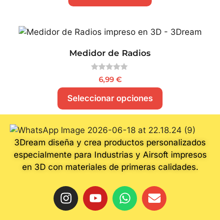
Medidor de Radios
0
6,99
€
d
e
Seleccionar opciones
5
3Dream diseña y crea productos personalizados
especialmente para Industrias y Airsoft impresos
en 3D con materiales de primeras calidades.