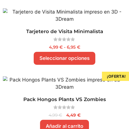
Tarjetero de Visita Minimalista
0
4,99
€
-
6,95
€
d
e
Seleccionar opciones
5
¡OFERTA!
Pack Hongos Plants VS Zombies
0
4,99
€
4,49
€
d
e
Añadir al carrito
5