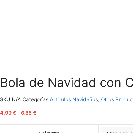
Bola de Navidad con
SKU
N/A
Categorías
Artículos Navideños
,
Otros Produc
Rango
4,99
€
-
6,85
€
de
precios: