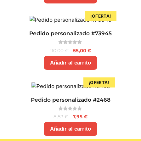
¡OFERTA!
Pedido personalizado #73945
0
110,00
€
55,00
€
d
e
5
Añadir al carrito
¡OFERTA!
Pedido personalizado #2468
0
8,83
€
7,95
€
d
e
5
Añadir al carrito