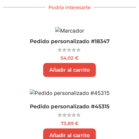
Podria interesarte
Pedido personalizado #18347
0
54,02
€
d
e
5
Añadir al carrito
Pedido personalizado #45315
0
73,89
€
d
e
5
Añadir al carrito