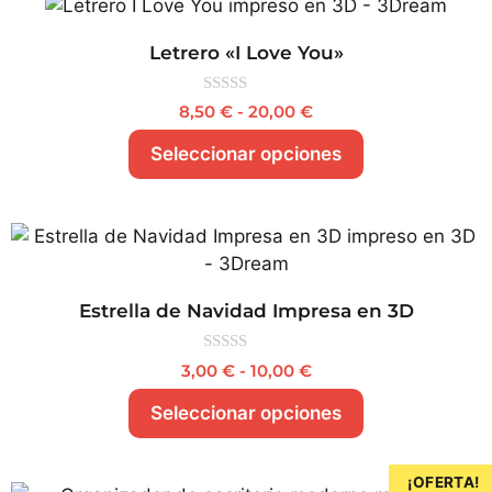
Letrero «I Love You»
0
8,50
€
-
20,00
€
d
e
Seleccionar opciones
5
Estrella de Navidad Impresa en 3D
0
3,00
€
-
10,00
€
d
e
Seleccionar opciones
5
¡OFERTA!