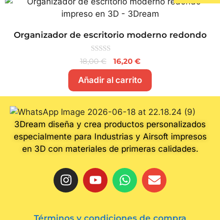
Organizador de escritorio moderno redondo
0
18,00
€
16,20
€
d
e
Añadir al carrito
5
3Dream diseña y crea productos personalizados
especialmente para Industrias y Airsoft impresos
en 3D con materiales de primeras calidades.
Términos y condiciones de compra