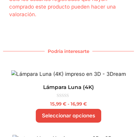
comprado este producto pueden hacer una
valoración.
Podria interesarte
Lámpara Luna (4K)
0
15,99
€
-
16,99
€
d
e
Seleccionar opciones
5