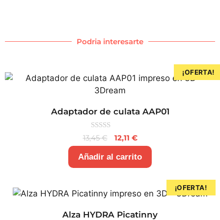
Podria interesarte
¡OFERTA!
Adaptador de culata AAP01
0
13,45
€
12,11
€
d
e
5
Añadir al carrito
¡OFERTA!
Alza HYDRA Picatinny