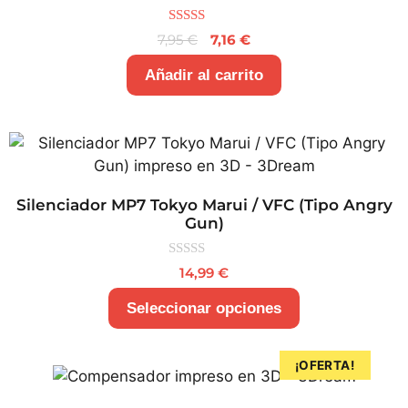
5.00
7,95
€
7,16
€
de 5
Añadir al carrito
Silenciador MP7 Tokyo Marui / VFC (Tipo Angry
Gun)
0
14,99
€
d
e
5
Seleccionar opciones
¡OFERTA!