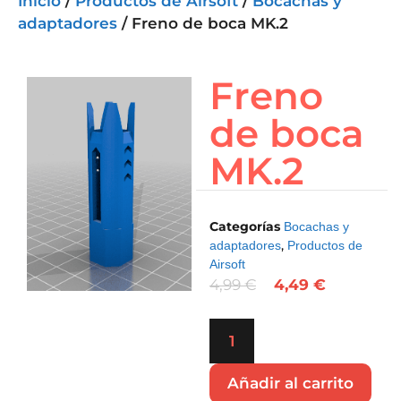
Inicio
/
Productos de Airsoft
/
Bocachas y
adaptadores
/ Freno de boca MK.2
Freno
de boca
MK.2
Categorías
Bocachas y
,
adaptadores
Productos de
Airsoft
4,99
€
4,49
€
Añadir al carrito