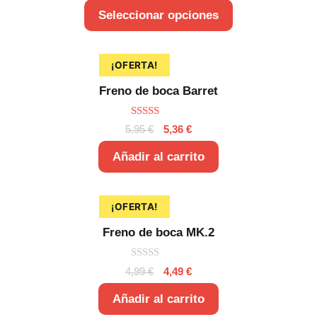
Seleccionar opciones
¡OFERTA!
Freno de boca Barret
5.00
5,95
€
5,36
€
de 5
Añadir al carrito
¡OFERTA!
Freno de boca MK.2
0
4,99
€
4,49
€
d
e
5
Añadir al carrito