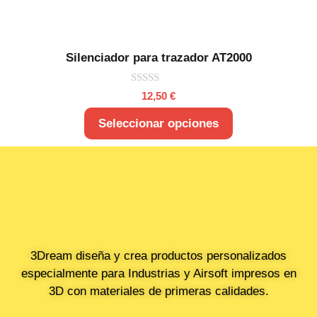
Silenciador para trazador AT2000
0
12,50
€
d
e
5
Seleccionar opciones
3Dream diseña y crea productos personalizados
especialmente para Industrias y Airsoft impresos en
3D con materiales de primeras calidades.