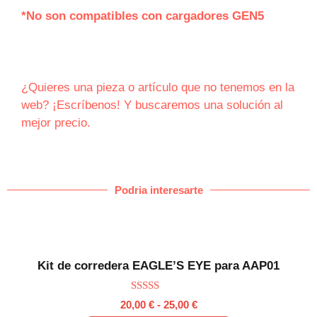
*No son compatibles con cargadores GEN5
¿Quieres una pieza o artículo que no tenemos en la
web? ¡Escríbenos! Y buscaremos una solución al
mejor precio.
Podria interesarte
Kit de corredera EAGLE’S EYE para AAP01
5.00
20,00
€
-
25,00
€
de 5