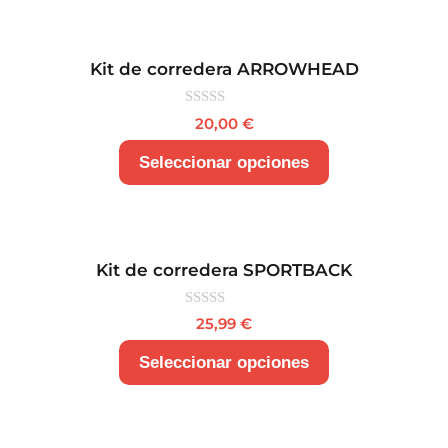
Kit de corredera ARROWHEAD
0
20,00
€
d
e
5
Seleccionar opciones
Kit de corredera SPORTBACK
0
25,99
€
d
e
5
Seleccionar opciones