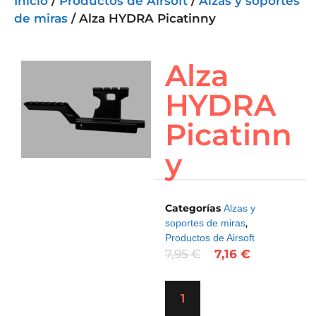
Inicio
/
Productos de Airsoft
/
Alzas y soportes
de miras
/ Alza HYDRA Picatinny
Alza
HYDRA
Picatinn
y
Categorías
Alzas y
,
soportes de miras
Productos de Airsoft
7,95
€
7,16
€