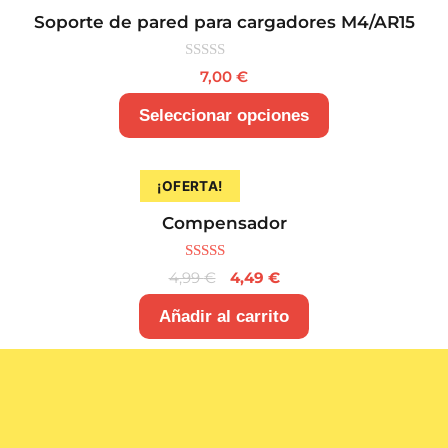
Soporte de pared para cargadores M4/AR15
0
7,00
€
d
e
5
Seleccionar opciones
¡OFERTA!
Compensador
5.00
4,99
€
4,49
€
de 5
Añadir al carrito